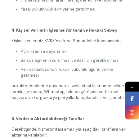
Hizmet kalitesinin artırılması, iç denetim ve raporlama
Yasal yükümlülüklerin yerine getirilmesi
4. Kişisel Verilerin İşlenme Yöntemi ve Hukuki Sebep
Kişisel verileriniz, KVKK’nın 5. ve 6. maddeleri kapsamında;
Açık rızanıza dayanarak
Bir sözleşmenin kurulması ve ifası için gerekli olması
Veri sorumlusunun hukuki yükümlülüğünü yerine
getirmesi
hukuki sebeplerine dayanarak; web sitesi üzerinden online
→
formlar, e-posta, WhatsApp, telefon görüşmeleri, fiziksel
başvuru ve kargo/kurye gibi yollarla toplanabilir ve işlenebilir.
5. Verilerin Aktarılabileceği Taraflar
Gerektiğinde, hizmetin ifası amacıyla aşağıdaki taraflara veri
aktarımı yapılabilir: