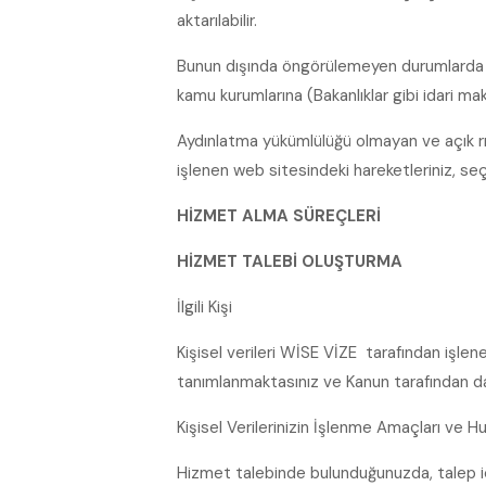
aktarılabilir.
Bunun dışında öngörülemeyen durumlarda da 
kamu kurumlarına (Bakanlıklar gibi idari ma
Aydınlatma yükümlülüğü olmayan ve açık rız
işlenen web sitesindeki hareketleriniz, seçimle
HİZMET ALMA SÜREÇLERİ
HİZMET TALEBİ OLUŞTURMA
İlgili Kişi
Kişisel verileri WİSE VİZE tarafından işle
tanımlanmaktasınız ve Kanun tarafından da İ
Kişisel Verilerinizin İşlenme Amaçları ve H
Hizmet talebinde bulunduğunuzda, talep içe