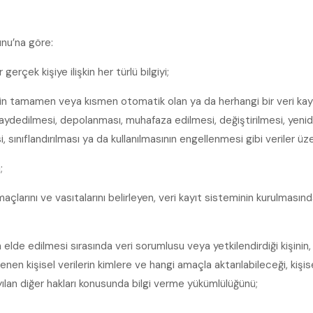
unu’na göre:
ir gerçek kişiye ilişkin her türlü bilgiyi;
lerin tamamen veya kısmen otomatik olan ya da herhangi bir veri kay
aydedilmesi, depolanması, muhafaza edilmesi, değiştirilmesi, yenid
i, sınıflandırılması ya da kullanılmasının engellenmesi gibi veriler üz
;
 amaçlarını ve vasıtalarını belirleyen, veri kayıt sisteminin kurulma
rin elde edilmesi sırasında veri sorumlusu veya yetkilendirdiği kişinin, i
şlenen kişisel verilerin kimlere ve hangi amaçla aktarılabileceği, kiş
ılan diğer hakları konusunda bilgi verme yükümlülüğünü;