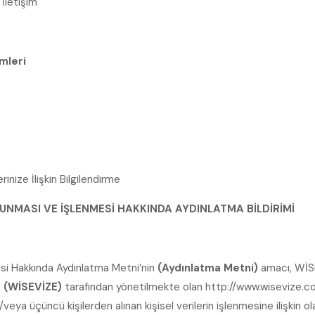
İletişim
emleri
rinize İlişkin Bilgilendirme
RUNMASI VE İŞLENMESİ HAKKINDA AYDINLATMA BİLDİRİMİ
esi Hakkında Aydınlatma Metni’nin
(Aydınlatma Metni)
amacı, WİS
İ
(WİSEVİZE)
tarafından yönetilmekte olan http://www.wisevize.co
/veya üçüncü kişilerden alınan kişisel verilerin işlenmesine ilişkin o