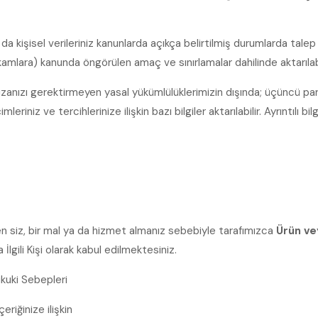
kişisel verileriniz kanunlarda açıkça belirtilmiş durumlarda talep 
kamlara) kanunda öngörülen amaç ve sınırlamalar dahilinde aktarılabi
anızı gerektirmeyen yasal yükümlülüklerimizin dışında; üçüncü parti
riniz ve tercihlerinize ilişkin bazı bilgiler aktarılabilir. Ayrıntılı bilg
nen siz, bir mal ya da hizmet almanız sebebiyle tarafımızca
Ürün ve
lgili Kişi olarak kabul edilmektesiniz.
ukuki Sebepleri
riğinize ilişkin