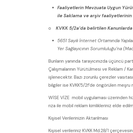
Faaliyetlerin Mevzuata Uygun Yürütü
ile
Saklama ve arşiv faaliyetlerini
o
KVKK 5/2a’da belirtilen Kanunlard
5651 Sayılı İnternet Ortamında Yapıl
Yer Sağlayıcının Sorumluluğu’na (Mad
Bunların yanında tarayıcınızda üçüncü part
Çalışmalarının Yürütülmesi ve Reklam / Ka
işlenecektir. Bazı zorunlu çerezler vasıtas
bilgiler ise KVKK’5/2f’de öngörülen meşru
WİSE VİZE mobil uygulaması üzerinden hizm
rıza ile mobil reklam kimlikleriniz elde 
Kişisel Verilerinizin Aktarılması
Kişisel verileriniz KVKK Md.28/1 çerçevesi