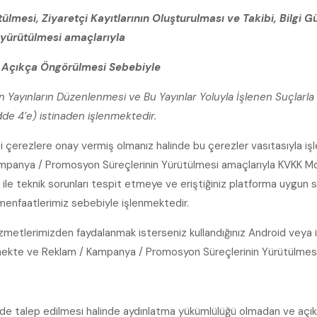
lmesi, Ziyaretçi Kayıtlarının Oluşturulması ve Takibi, Bilgi G
n yürütülmesi amaçlarıyla
a Açıkça Öngörülmesi Sebebiyle
an Yayınların Düzenlenmesi ve Bu Yayınlar Yoluyla İşlenen Suçlar
de 4’e) istinaden işlenmektedir.
i çerezlere onay vermiş olmanız halinde bu çerezler vasıtasıyla işle
mpanya / Promosyon Süreçlerinin Yürütülmesi amaçlarıyla KVKK Md.
ı ile teknik sorunları tespit etmeye ve eriştiğiniz platforma uygun s
 menfaatlerimiz sebebiyle işlenmektedir.
etlerimizden faydalanmak isterseniz kullandığınız Android veya i
edilmekte ve Reklam / Kampanya / Promosyon Süreçlerinin Yürütülmes
nde talep edilmesi halinde aydınlatma yükümlülüğü olmadan ve açık 