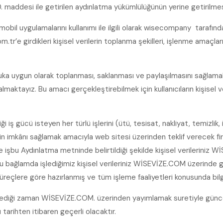
. maddesi ile getirilen aydınlatma yükümlülüğünün yerine getirilmesi
obil uygulamalarını kullanımı ile ilgili olarak wisecompany tarafında
.tr’e girdikleri kişisel verilerin toplanma şekilleri, işlenme amaçlar
kuka uygun olarak toplanması, saklanması ve paylaşılmasını sağlama
almaktayız. Bu amacı gerçekleştirebilmek için kullanıcıların kişisel 
ği iş gücü isteyen her türlü işlerini (ütü, tesisat, nakliyat, temizlik
in imkânı sağlamak amacıyla web sitesi üzerinden teklif verecek firma
de işbu Aydınlatma metninde belirtildiği şekilde kişisel verileriniz 
Bu bağlamda işlediğimiz kişisel verileriniz WİSEVİZE.COM üzerinde g
reçlere göre hazırlanmış ve tüm işleme faaliyetleri konusunda bilg
lediği zaman WİSEVİZE.COM. üzerinden yayımlamak suretiyle güncell
tarihten itibaren geçerli olacaktır.