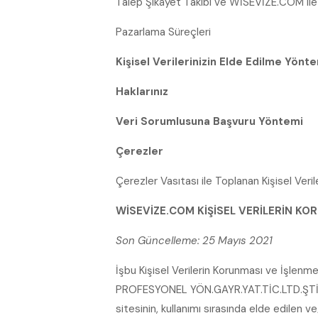
Talep Şikâyet Takibi ve WİSEVİZE.COM ile 
Pazarlama Süreçleri
Kişisel Verilerinizin Elde Edilme Yönt
Haklarınız
Veri Sorumlusuna Başvuru Yöntemi
Çerezler
Çerezler Vasıtası ile Toplanan Kişisel Verile
WİSEVİZE.COM KİŞİSEL VERİLERİN KO
Son Güncelleme: 25 Mayıs 2021
İşbu Kişisel Verilerin Korunması ve İşlenm
PROFESYONEL YÖN.GAYR.YAT.TİC.LTD.ŞT
sitesinin, kullanımı sırasında elde edilen ve